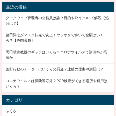
最近の投稿
ダークウェブ管理者の公務員は誰？目的やTorについて解説【処
分は？】
諸田洋之がマスク転売で炎上！ヤフオクで稼いで金額はいく
ら？【静岡議員】
岡田晴恵教授のギャラはいくら？コロナウイルスで講演料が高
騰か
荒野行動のチーターはいくらの罰金？逮捕の理由や刑罰は？
コロナウイルスは保険適応外？PCR検査ができる場所や費用は
いくら？
カテゴリー
ふくさ