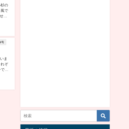
小杉の
台風で
せい
9号
ていま
それぞ
ーです