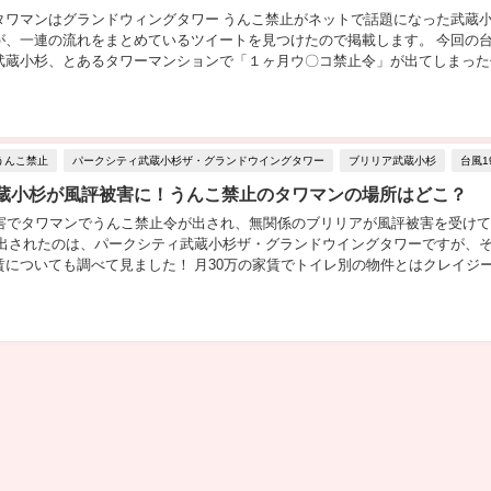
タワマンはグランドウィングタワー うんこ禁止がネットで話題になった武蔵
が、一連の流れをまとめているツイートを見つけたので掲載します。 今回の
武蔵小杉、とあるタワーマンションで「１ヶ月ウ〇コ禁止令」が出てしまった
ンションが糞評被害を受けたり、全く似てないの...
うんこ禁止
パークシティ武蔵小杉ザ・グランドウイングタワー
ブリリア武蔵小杉
台風1
蔵小杉が風評被害に！うんこ禁止のタワマンの場所はどこ？
被害でタワマンでうんこ禁止令が出され、無関係のブリリアが風評被害を受け
が出されたのは、パークシティ武蔵小杉ザ・グランドウイングタワーですが、
賃についても調べて見ました！ 月30万の家賃でトイレ別の物件とはクレイジ
リア武蔵小杉が風評被害に！ 台風19号...