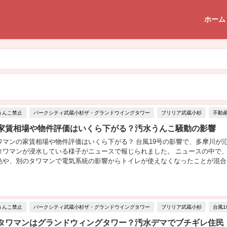
ホーム
うんこ禁止
パークシティ武蔵小杉ザ・グランドウイングタワー
ブリリア武蔵小杉
不動
家賃相場や物件評価はいくら下がる？汚水うんこ騒動の影響
ワマンの家賃相場や物件評価はいくら下がる？ 台風19号の影響で、多摩川が
タワマンが浸水している様子がニュースで報じられました。 ニュースの中で
色や、別のタワマンで電気系統の影響からトイレが使えなくなったことが混合
ンに汚水（うんこ水）が流れ込んでいると言う...
うんこ禁止
パークシティ武蔵小杉ザ・グランドウイングタワー
ブリリア武蔵小杉
台風1
タワマンはグランドウィングタワー？汚水デマでブチギレ住民