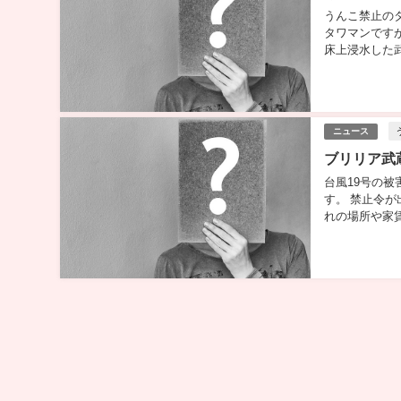
うんこ禁止の
タワマンです
床上浸水した
で似た名前のマ
ニュース
ブリリア武
台風19号の
す。 禁止令
れの場所や家
ね.... ブリ