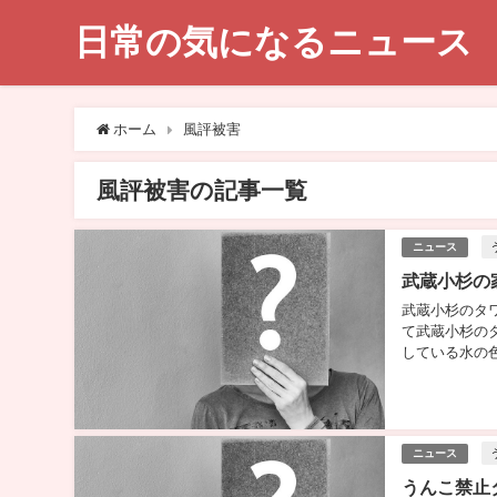
日常の気になるニュース
ホーム
風評被害
風評被害の記事一覧
ニュース
武蔵小杉の
武蔵小杉のタ
て武蔵小杉の
している水の
しまい、タワマ
ニュース
うんこ禁止