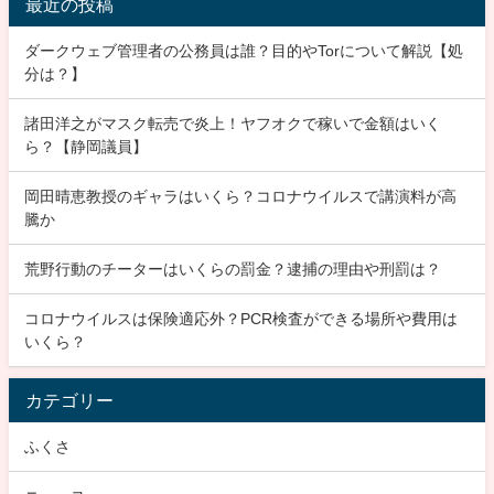
最近の投稿
ダークウェブ管理者の公務員は誰？目的やTorについて解説【処
分は？】
諸田洋之がマスク転売で炎上！ヤフオクで稼いで金額はいく
ら？【静岡議員】
岡田晴恵教授のギャラはいくら？コロナウイルスで講演料が高
騰か
荒野行動のチーターはいくらの罰金？逮捕の理由や刑罰は？
コロナウイルスは保険適応外？PCR検査ができる場所や費用は
いくら？
カテゴリー
ふくさ