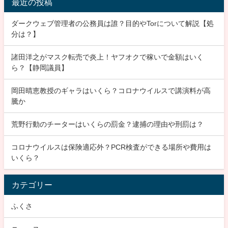
最近の投稿
ダークウェブ管理者の公務員は誰？目的やTorについて解説【処
分は？】
諸田洋之がマスク転売で炎上！ヤフオクで稼いで金額はいく
ら？【静岡議員】
岡田晴恵教授のギャラはいくら？コロナウイルスで講演料が高
騰か
荒野行動のチーターはいくらの罰金？逮捕の理由や刑罰は？
コロナウイルスは保険適応外？PCR検査ができる場所や費用は
いくら？
カテゴリー
ふくさ