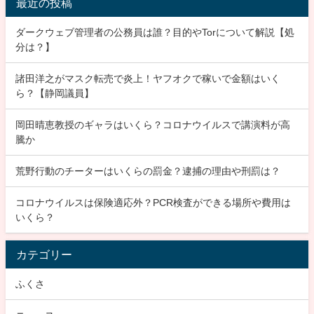
最近の投稿
ダークウェブ管理者の公務員は誰？目的やTorについて解説【処
分は？】
諸田洋之がマスク転売で炎上！ヤフオクで稼いで金額はいく
ら？【静岡議員】
岡田晴恵教授のギャラはいくら？コロナウイルスで講演料が高
騰か
荒野行動のチーターはいくらの罰金？逮捕の理由や刑罰は？
コロナウイルスは保険適応外？PCR検査ができる場所や費用は
いくら？
カテゴリー
ふくさ