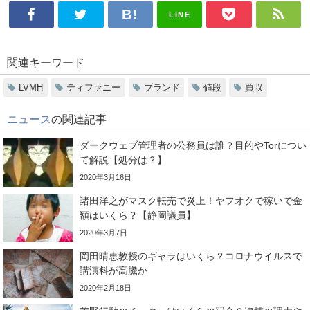
LINE
関連キーワード
LVMH
ティファニー
ブランド
値段
買収
ニュース
の関連記事
ダークウェブ管理者の公務員は誰？目的やTorについ
て解説【処分は？】
2020年3月16日
諸田洋之がマスク転売で炎上！ヤフオクで稼いで金
額はいくら？【静岡議員】
2020年3月7日
岡田晴恵教授のギャラはいくら？コロナウイルスで
講演料が高騰か
2020年2月18日