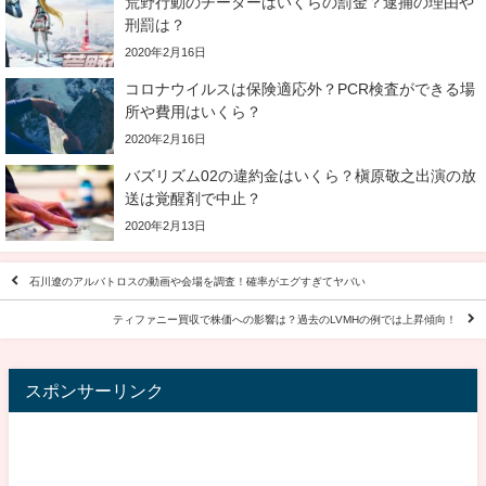
荒野行動のチーターはいくらの罰金？逮捕の理由や
刑罰は？
2020年2月16日
コロナウイルスは保険適応外？PCR検査ができる場
所や費用はいくら？
2020年2月16日
バズリズム02の違約金はいくら？槇原敬之出演の放
送は覚醒剤で中止？
2020年2月13日
石川遼のアルバトロスの動画や会場を調査！確率がエグすぎてヤバい
ティファニー買収で株価への影響は？過去のLVMHの例では上昇傾向！
スポンサーリンク