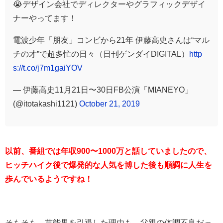
😭デザイン会社でディレクターやグラフィックデザイ
ナーやってます！
電波少年「朋友」コンビから21年 伊藤高史さんは“マル
チの才”で超多忙の日々（日刊ゲンダイDIGITAL）
http
s://t.co/j7m1gaiYOV
— 伊藤高史11月21日〜30日FB公演「MIANEYO」
(@itotakashi1121)
October 21, 2019
以前、番組では年収900〜1000万と話していましたので、
ヒッチハイク後で爆発的な人気を博した後も順調に人生を
歩んでいるようですね！
そもそも、芸能界を引退した理由も、父親の体調不良だっ