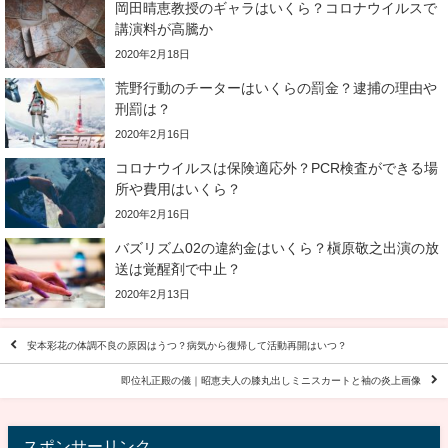
岡田晴恵教授のギャラはいくら？コロナウイルスで
講演料が高騰か
2020年2月18日
荒野行動のチーターはいくらの罰金？逮捕の理由や
刑罰は？
2020年2月16日
コロナウイルスは保険適応外？PCR検査ができる場
所や費用はいくら？
2020年2月16日
バズリズム02の違約金はいくら？槇原敬之出演の放
送は覚醒剤で中止？
2020年2月13日
安本彩花の体調不良の原因はうつ？病気から復帰して活動再開はいつ？
即位礼正殿の儀｜昭恵夫人の膝丸出しミニスカートと袖の炎上画像
スポンサーリンク